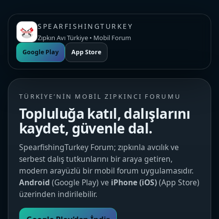
SPEARFISHINGTURKEY
Zıpkın Avı Türkiye • Mobil Forum
Google Play
App Store
TÜRKIYE’NIN MOBIL ZIPKINCI FORUMU
Topluluğa katıl, dalışlarını
kaydet, güvenle dal.
SpearfishingTurkey Forum; zıpkınla avcılık ve
serbest dalış tutkunlarını bir araya getiren,
modern arayüzlü bir mobil forum uygulamasıdır.
Android
(Google Play) ve
iPhone (iOS)
(App Store)
üzerinden indirilebilir.